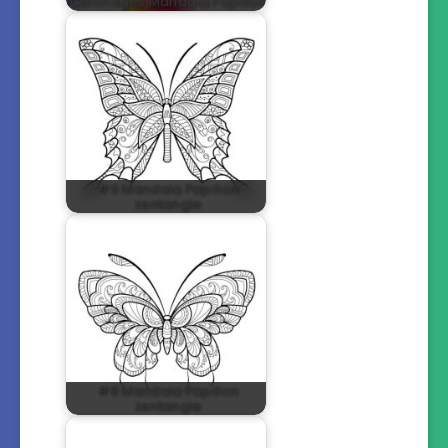
Coloriages Mandala Papillon
#9 Mandala Papillon
zentangle
#8 Mandala Papillon
zentangle