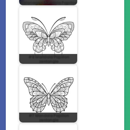
Coloriages Mandala Papillon
#8 Mandala Papillon
zentangle
#7 Mandala Papillon
zentangle