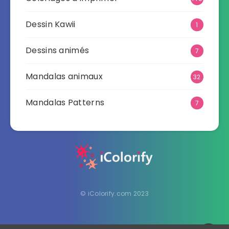
Dessin Kawii
1
Dessins animés
7
Mandalas animaux
32
Mandalas Patterns
7
© iColorify.com 2023