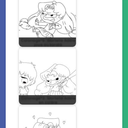
Coloriage°9 : Mortelle Adèle
joue au karaté
Coloriage°3 : Mortelle Adèle
en colère