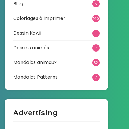
Blog
5
Coloriages à imprimer
140
Dessin Kawii
1
Dessins animés
7
Mandalas animaux
32
Mandalas Patterns
7
Advertising