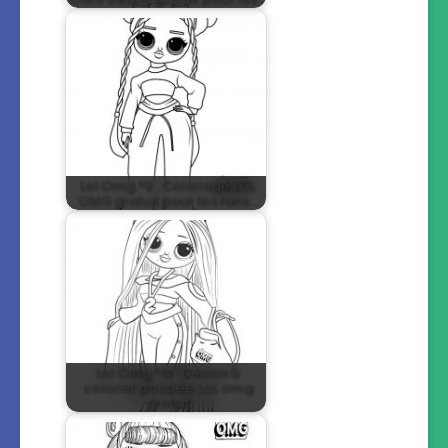
Lol Omg °9 : Coloriage LOL
OMG gratuit pour les fans…
Lol Omg °14 : Dessin à
colorier poupée LoL omg
gratuit