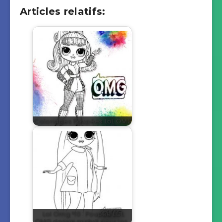
Articles relatifs:
Coloriages Poupées LoL OMG
Lol Omg °10 : Poupee LOL
OMG dessin gratuit pour les…