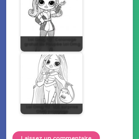
Lol Omg °12 : Coloriage
gratuit de Poupée Lol Omg
à…
Lol Omg °13 : LOL surprise
OMG coloriage
Laissez un commentaire