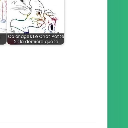
e
Coloriages Le Chat Potté
2 : la dernière quête