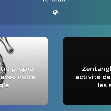
otre propre
Zentangl
avec notre
activité d
gle
les 