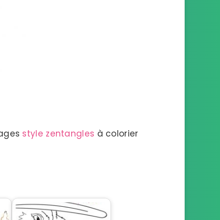
iages
style zentangles
à colorier