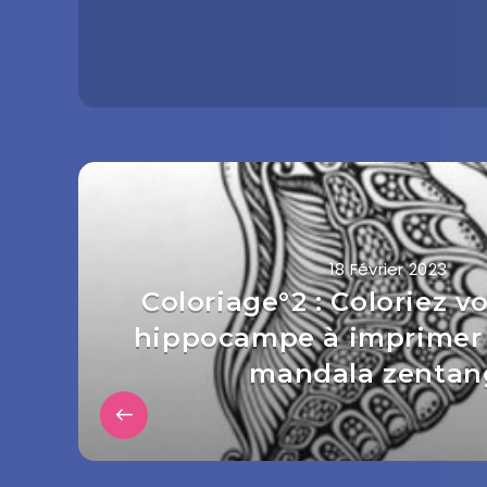
18 Février 2023
Coloriage°2 : Coloriez v
hippocampe à imprimer 
mandala zentan