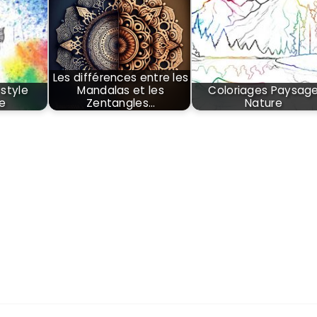
Les différences entre les
style
Mandalas et les
Coloriages Paysag
e
Zentangles…
Nature