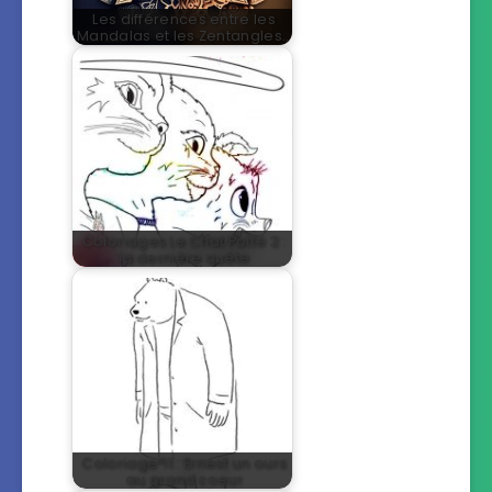
Les différences entre les
Mandalas et les Zentangles…
Coloriages Le Chat Potté 2 :
la dernière quête
Coloriage°11 : Ernest un ours
au grand coeur