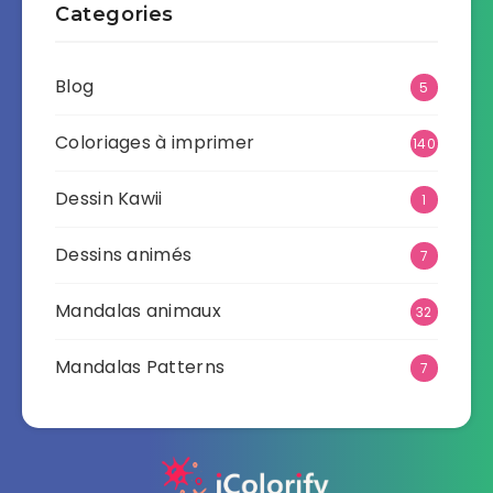
Categories
Blog
5
Coloriages à imprimer
140
Dessin Kawii
1
Dessins animés
7
Mandalas animaux
32
Mandalas Patterns
7