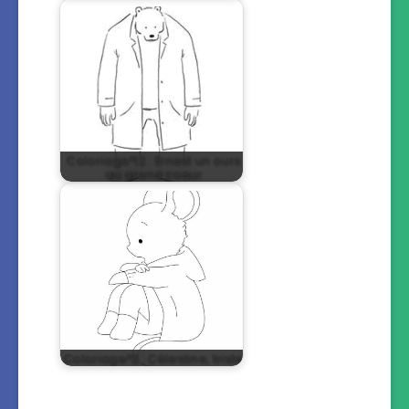
Coloriage°12 : Ernest un ours
au grand coeur
Coloriage°2 : Célestine, triste