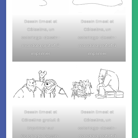
Dessin Ernest et
Dessin Ernest et
Célestine, un
Célestine, un
coloriage-dessin-
coloriage-dessin-
mandala gratuit à
mandala gratuit à
imprimer
imprimer
Dessin Ernest et
Dessin Ernest et
Célestine gratuit à
Célestine, un
imprimer sur
coloriage-dessin-
Coloriage-Dessin-
mandala gratuit à