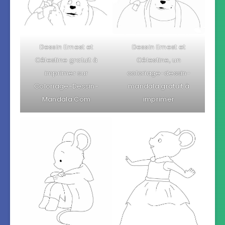
Dessin Ernest et
Dessin Ernest et
Célestine gratuit à
Célestine, un
imprimer sur
coloriage-dessin-
Coloriage-Dessin-
mandala gratuit à
Mandala.Com
imprimer