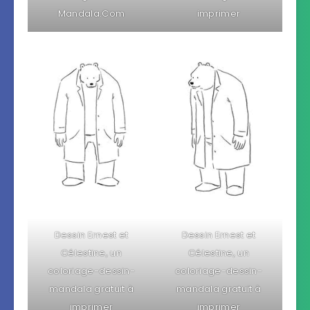
Mandala.Com
imprimer
Dessin Ernest et
Dessin Ernest et
Célestine, un
Célestine, un
coloriage-dessin-
coloriage-dessin-
mandala gratuit à
mandala gratuit à
imprimer
imprimer