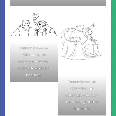
Dessin Ernest et
Célestine, un
coloriage-dessin-
mandala gratuit à
imprimer
Dessin Ernest et
Célestine, un
coloriage-dessin-
mandala gratuit à
imprimer