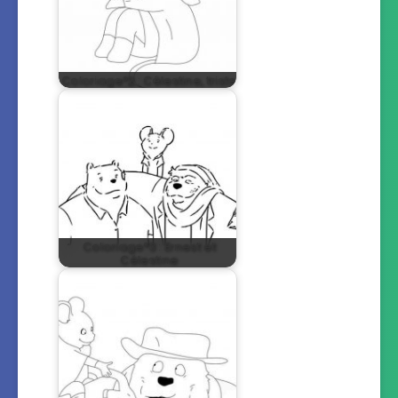
Coloriage°2 : Célestine, triste
Coloriage°3 : Ernest et
Célestine